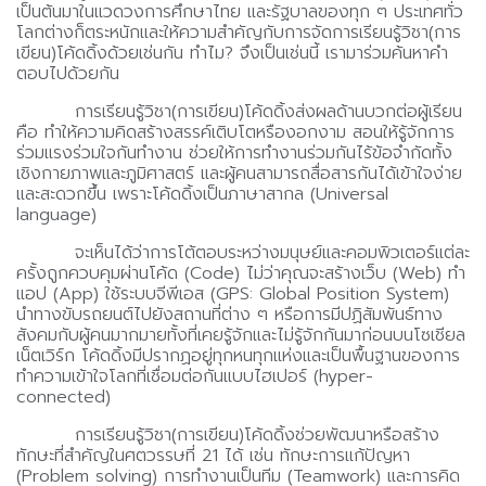
เป็นต้นมาในแวดวงการศึกษาไทย และรัฐบาลของทุก ๆ ประเทศทั่ว
โลกต่างก็ตระหนักและให้ความสำคัญกับการจัดการเรียนรู้วิชา(การ
เขียน)โค้ดดิ้งด้วยเช่นกัน ทำไม? จึงเป็นเช่นนี้ เรามาร่วมค้นหาคำ
ตอบไปด้วยกัน
การเรียนรู้วิชา(การเขียน)โค้ดดิ้งส่งผลด้านบวกต่อผู้เรียน
คือ ทำให้ความคิดสร้างสรรค์เติบโตหรืองอกงาม สอนให้รู้จักการ
ร่วมแรงร่วมใจกันทำงาน ช่วยให้การทำงานร่วมกันไร้ข้อจำกัดทั้ง
เชิงกายภาพและภูมิศาสตร์ และผู้คนสามารถสื่อสารกันได้เข้าใจง่าย
และสะดวกขึ้น เพราะโค้ดดิ้งเป็นภาษาสากล (Universal
language)
จะเห็นได้ว่าการโต้ตอบระหว่างมนุษย์และคอมพิวเตอร์แต่ละ
ครั้งถูกควบคุมผ่านโค้ด (Code) ไม่ว่าคุณจะสร้างเว็บ (Web) ทำ
แอป (App) ใช้ระบบจีพีเอส (GPS: Global Position System)
นำทางขับรถยนต์ไปยังสถานที่ต่าง ๆ หรือการมีปฏิสัมพันธ์ทาง
สังคมกับผู้คนมากมายทั้งที่เคยรู้จักและไม่รู้จักกันมาก่อนบนโซเชียล
เน็ตเวิร์ก โค้ดดิ้งมีปรากฏอยู่ทุกหนทุกแห่งและเป็นพื้นฐานของการ
ทำความเข้าใจโลกที่เชื่อมต่อกันแบบไฮเปอร์ (hyper-
connected)
การเรียนรู้วิชา(การเขียน)โค้ดดิ้งช่วยพัฒนาหรือสร้าง
ทักษะที่สำคัญในศตวรรษที่ 21 ได้ เช่น ทักษะการแก้ปัญหา
(Problem solving) การทำงานเป็นทีม (Teamwork) และการคิด