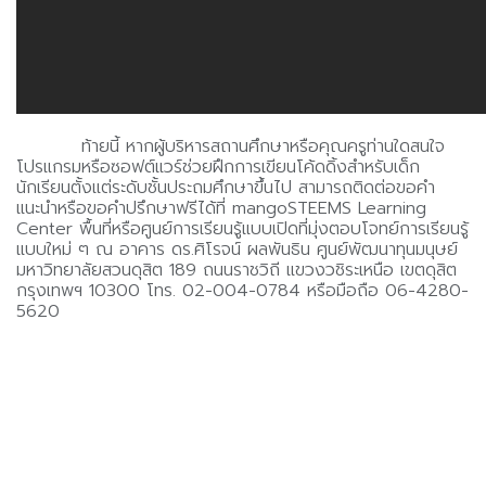
ท้ายนี้ หากผู้บริหารสถานศึกษาหรือคุณครูท่านใดสนใจ
โปรแกรมหรือซอฟต์แวร์ช่วยฝึกการเขียนโค้ดดิ้งสำหรับเด็ก
นักเรียนตั้งแต่ระดับชั้นประถมศึกษาขึ้นไป สามารถติดต่อขอคำ
แนะนำหรือขอคำปรึกษาฟรีได้ที่ mangoSTEEMS Learning
Center พื้นที่หรือศูนย์การเรียนรู้แบบเปิดที่มุ่งตอบโจทย์การเรียนรู้
แบบใหม่ ๆ ณ อาคาร ดร.ศิโรจน์ ผลพันธิน ศูนย์พัฒนาทุนมนุษย์
มหาวิทยาลัยสวนดุสิต 189 ถนนราชวิถี แขวงวชิระเหนือ เขตดุสิต
กรุงเทพฯ 10300 โทร. 02-004-0784 หรือมือถือ 06-4280-
5620