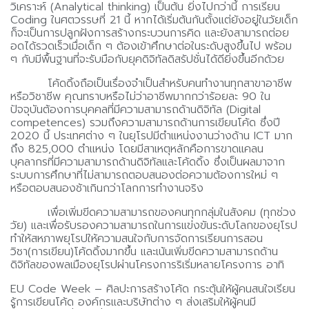
วิเคราะห์ (Analytical thinking) เป็นต้น ยิ่งไปกว่านี้ การเรียน
Coding ในศตวรรษ​ที่​ 21 นี้ หากได้เริ่มต้นกันตั้งแต่ยังอยู่ในวัยเด็ก
ก็จะเป็นการปลูกฝังการสร้างกระบวนการ​คิด และยังสามารถต่อย
อดได้รวดเร็วเมื่อเด็ก ๆ ต้องเข้าศึกษาต่อในระดับสูงขึ้นไป พร้อม
ๆ กับมีพื้นฐานที่จะรับมือกับยุคดิจิทัลดิสรัปชั่นได้ดียิ่งขึ้นอีกด้วย
โค้ดดิ้งถือเป็นเรื่องจำเป็นสำหรับคนทำงานทุกสาขาอาชีพ
หรือวิชาชีพ คุณทราบหรือไม่ว่าอาชีพมากกว่าร้อยละ 90 ใน
ปัจจุบันต้องการบุคคลที่มีความสามารถด้านดิจิทัล (Digital
competences) รวมถึงความสามารถด้านการเขียนโค้ด ซึ่งปี
2020 นี้ ประเทศต่าง ๆ ในยุโรปมีตำแหน่งงานว่างด้าน ICT มาก
ถึง 825,000 ตำแหน่ง โดยมีสาเหตุหลักคือการขาดแคลน
บุคลากรที่มีความสามารถด้านดิจิทัลและโค้ดดิ้ง ซึ่งเป็นผลมาจาก
ระบบการศึกษาที่ไม่สามารถตอบสนองต่อความต้องการใหม่ ๆ
หรือตอบสนองช้าเกินกว่าโลกการทำงานจริง
เพื่อเพิ่มขีดความสามารถของคนทุกกลุ่มในสังคม (ทุกช่วง
วัย) และเพื่อรับรองความสามารถในการแข่งขันระดับโลกของยุโรป
ทำให้สหภาพยุโรปให้ความสนใจกับการจัดการเรียนการสอน
วิชา(การเขียน)โค้ดดิ้งมากขึ้น และเน้นเพิ่มขีดความสามารถด้าน
ดิจิทัลของพลเมืองยุโรปผ่านโครงการริเริ่มหลายโครงการ อาทิ
EU Code Week – ศิลปะการสร้างโค้ด กระตุ้นให้ผู้คนสนใจเรียน
รู้การเขียนโค้ด องค์กรและบริษัทต่าง ๆ ส่งเสริมให้ผู้คนมี