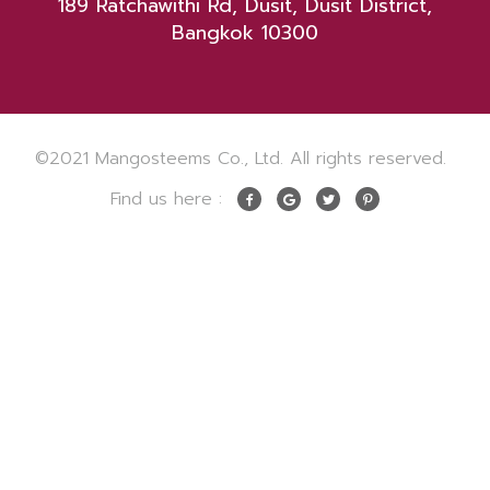
189 Ratchawithi Rd, Dusit, Dusit District,
Bangkok 10300
©2021 Mangosteems Co., Ltd. All rights reserved.
.
Find us here :